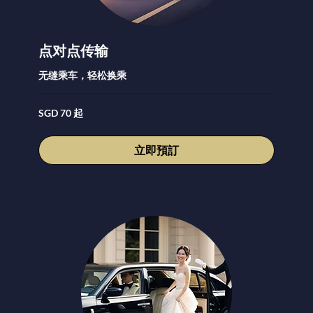
点对点传输
无缝乘车，轻松换乘
70
SGD 70 起
新
加
坡
元
立即預訂
起