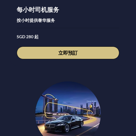
每小时司机服务
按小时提供奢华服务
280
SGD 280 起
新
加
坡
元
立即預訂
起