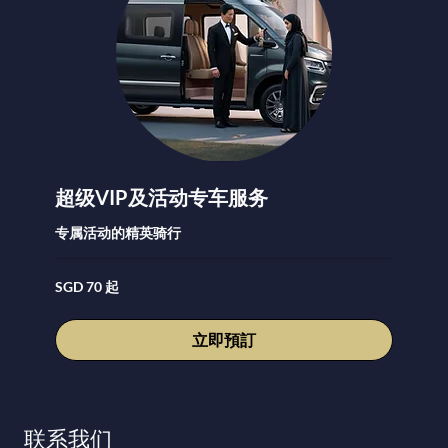
超级VIP及活动专车服务
专属活动的精英骑行
70
SGD 70 起
新
加
坡
元
立即預訂
起
联系我们