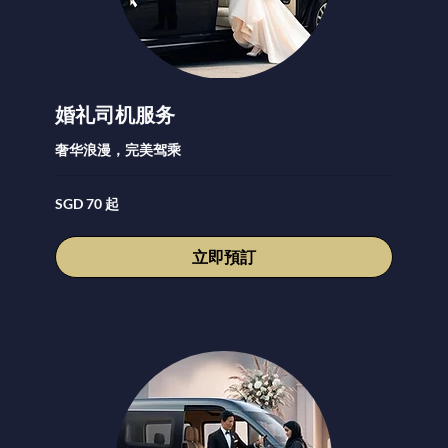
婚礼司机服务
奢华浪漫，完美驾乘
70
SGD 70 起
新
加
坡
元
立即預訂
起