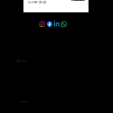
2025年7月5日
联系我们：
sales@velocelimo.com
公司销售：+65 8092 2342
咨询电话：+65 8092 7662
© 2025 Veloce Limo Pte Ltd. 版权所有。
隐私政策
-
服务条款