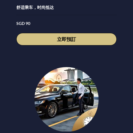
舒适乘车，时尚抵达
90
SGD 90
新
加
坡
元
立即預訂