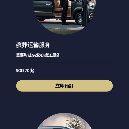
殡葬运输服务
需要时提供爱心接送服务
70
SGD 70 起
新
加
坡
元
立即預訂
起