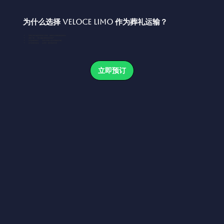
为什么选择 Veloce Limo 作为葬礼运输？
谨慎且有礼貌的司机经过培训，能够应对情绪激动的时刻
准时可靠——我们确保准时到达和离开
舒适的团体旅行——为家人和客人提供宽敞的车辆
灵活的取货地点——从家里、医院或殡仪馆
立即预订