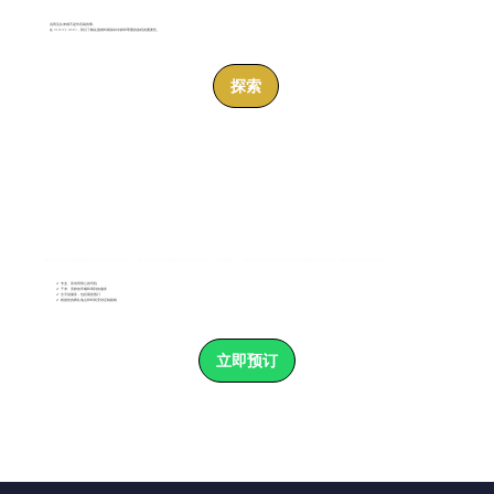
说再见从来都不是件容易的事。
在 Veloce Limo，我们了解在困难时期保持冷静和尊重的旅程的重要性。
探索
我们的殡葬运输服务确保亲友的出行尊贵舒适。我们的车队配备宽敞舒适的豪华车辆，适合团体出行，并配备经验丰富的司机，他们均接受过专业培训，能够应对各种特殊场合。
✔ 专业、富有同情心的司机
✔ 干净、安静的车辆和周到的服务
✔ 全天候服务，包括紧急预订
✔ 根据您的葬礼地点和时间安排定制路线
立即预订