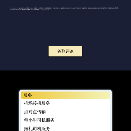
Veloce Limo 超出了所有人的预期！巴士一尘不染，保养良好，而且非常舒适。从预订到送客，服务都无缝衔接，专业高效。司机准时、礼貌周到，确保旅途顺畅无忧。如果您正在寻找可靠而豪华的交通工具，
Veloce Limousine 是您的最佳选择。一定会再次预订！------ Sky Wang
谷歌评论
服务
机场接机服务
点对点传输
每小时司机服务
婚礼司机服务