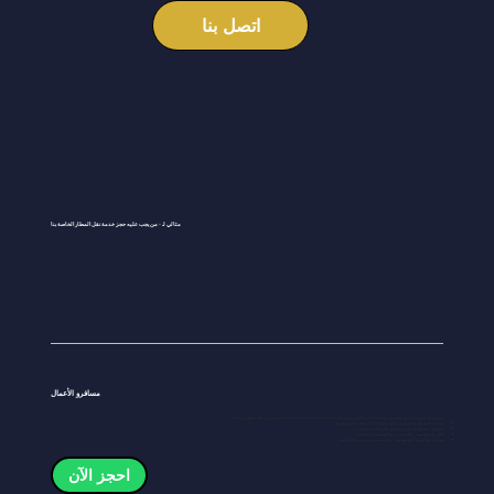
اتصل بنا
مثالي لـ - من يجب عليه حجز خدمة نقل المطار الخاصة بنا
مسافرو الأعمال
بالنسبة للمديرين التنفيذيين والمديرين والعملاء الأجانب الذين يقدرون الالتزام بالمواعيد والراحة، تقدم خدمة الليموزين في مطار سنغافورة ما يلي:
خدمات الاستقبال والتوصيل في الوقت المناسب إلى مطار شانغي والفنادق
سائقون محترفون ومتميزون ومدربون على الخدمة التنفيذية
كبائن هادئة وواسعة - مثالية للراحة أو الاستعداد للاجتماعات
سيارات مثل تويوتا ألفارد وفيلفاير - رحلات مميزة من درجة رجال الأعمال
احجز الآن