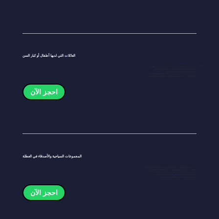
العائلات التي لديها أطفال أو كبار السن
نحن نقدم خدماتنا للعائلات التي تحتاج إلى نقل آمن ومريح إلى المطار من خلال:
مساحة إضافية للأمتعة لعربات الأطفال وعربات الأطفال والحقائب
سائقين مهذبين يساعدون في التحميل والتفريغ
خدمة نقل سلسة وخالية من التوتر إلى المطار مثالية للأطفال وكبار السن
تتوفر مركبات Hiace ذات السقف العالي والسبعة مقاعد للمجموعات العائلية
احجز الآن
المجموعات السياحية والأصدقاء في العطلة
خدمة نقل المطار الجماعية لدينا مثالية للقادمين والمغادرين للمجموعات، وتتضمن:
سيارات MPV أو شاحنات صغيرة تتسع لـ 7 أو 13 مقعدًا - سافروا معًا براحة
أكثر ملاءمة وبأسعار معقولة من سيارات الأجرة المتعددة أو رحلات Grab
مثالية للجولات الجماعية والرحلات العائلية وعطلات الرحلات البحرية
مركبات مناسبة لحمل الأمتعة للتسوق أو حقائب السفر
احجز الآن