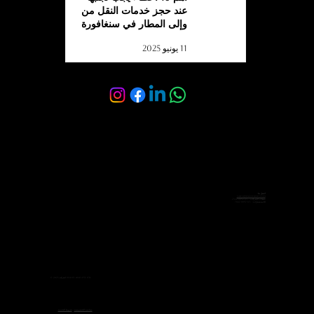
عند حجز خدمات النقل من
وإلى المطار في سنغافورة
11 يونيو 2025
اتصل بنا:
sales@velocelimo.com
مبيعات الشركات: +65 8092 2342
للاستفسارات: +65 8092 7662
© 2025 لشركة Veloce Limo Pte Ltd.
سياسة الخصوصية
-
شروط الخدمة