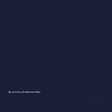
مشاكل السفر الشائعة التي نساعدك في حلها:
❌ "لا أعرف أين أجد سائقي."
✅ سائقنا سوف ينتظرك في صالة الوصول حاملاً لافتة تحمل اسمك.
❌ تأخرت رحلتي. هل سأدفع رسومًا إضافية؟
✅ نقوم بتتبع رحلتك وتعديل وقت الاستلام - بدون رسوم خفية.
❌"لدي أمتعة ثقيلة ووالدين مسنين."
✅ نساعدك في حمل الأمتعة ونوفر لك مقاعد واسعة تتسع من 7 إلى 13 مقعدًا.
❌ "أحتاج إلى مقعد للأطفال، والآخرون لا يقدمون ذلك."
✅ فقط اطلب ذلك عند الحجز - وسنقوم بإعداده مسبقًا.