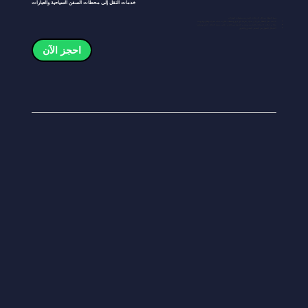
خدمات النقل إلى محطات السفن السياحية والعبارات
ربط المطار بمراكز الرحلات البحرية ومحطات العبارات:
خدمة نقل المطار من/إلى مركز مارينا باي كروز ومحطة عبارات تاناه ميراه وهاربورفرونت
مثالي لركاب الرحلات البحرية ومحبي التنقل بين الجزر (على سبيل المثال، باتام، وبينتان)
الانتقال السهل بين السفر البحري والجوي
احجز الآن