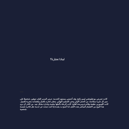
لماذا تختارنا؟
جانيل تان
كانت تجربتي مع فيلوتشي ليمو رائعة، وقد أعجبني مستوى الخدمة. حرص المدير العام، جوفين، شخصيًا على
سير كل شيء بسلاسة، من الحجز الأولي وحتى التسليم النهائي. يتجلى فخره بالعمل واهتمامه بتجربة العميل.
كانت الليموزين نظيفة وفاخرة ومريحة للغاية. كانت الرحلة بأكملها سلسة ومُدارة بشكل جيد. من النادر أن نرى
هذا النوع من الاهتمام المباشر هذه الأيام، لذا أنصح به بشدة إذا كنت تبحث عن خدمة نقل فاخرة بلمسة
شخصية.