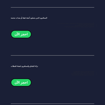
المسافرون الذين يحملون أمتعة ثقيلة أو معدات ضخمة
إذا كنت تحمل معدات رياضية أو معدات موسيقية أو حقائب متعددة، فإن شاحناتنا ذات السقف المرتفع توفر لك ما يلي:
مساحة واسعة للأمتعة دون التضحية بمساحة الأرجل
خدمة الاستقبال من المطار مع مساعدة السائق لتحميل سهل
مثالي للمسافرين الذين يبقون لفترة طويلة، أو منشئي المحتوى، أو المحترفين الذين لديهم معدات
احجز الآن
نزلاء الفنادق والمسافرون لقضاء العطلات
استمتع بخدمة النقل السلسة من الفندق إلى المطار بالليموزين مع:
نقل مباشر بين مطار شانغي وأفضل الفنادق في جميع أنحاء سنغافورة
مفضل لدى الفنادق ذات الخمس نجوم والإقامات البوتيكية والشقق الفندقية
خدمة موثوقة للرحلات الصباحية المبكرة أو الرحلات المتأخرة في الليل
احجز الآن