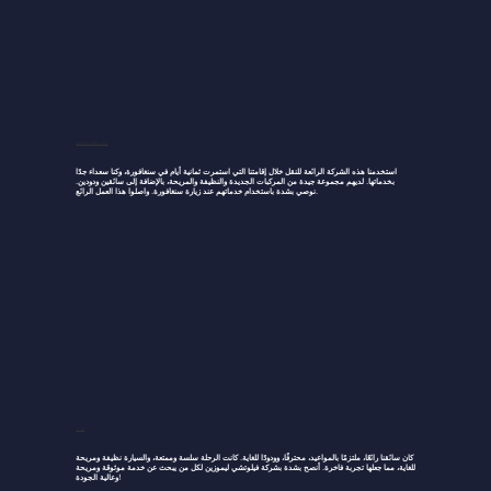
ركوب الخيل مع راناس
استخدمنا هذه الشركة الرائعة للنقل خلال إقامتنا التي استمرت ثمانية أيام في سنغافورة، وكنا سعداء جدًا
بخدماتها. لديهم مجموعة جيدة من المركبات الجديدة والنظيفة والمريحة، بالإضافة إلى سائقين ودودين.
نوصي بشدة باستخدام خدماتهم عند زيارة سنغافورة. واصلوا هذا العمل الرائع.
زي يان
كان سائقنا رائعًا، ملتزمًا بالمواعيد، محترفًا، وودودًا للغاية. كانت الرحلة سلسة وممتعة، والسيارة نظيفة ومريحة
للغاية، مما جعلها تجربة فاخرة. أنصح بشدة بشركة فيلوتشي ليموزين لكل من يبحث عن خدمة موثوقة ومريحة
وعالية الجودة!