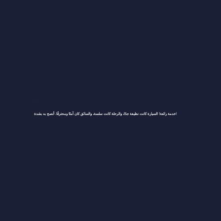
تيو WC
خدمة رائعة! السيارة كانت نظيفة جدًا، والرحلة كانت سلسة، والسائق كان آمنًا ومحترفًا. أنصح به بشدة!