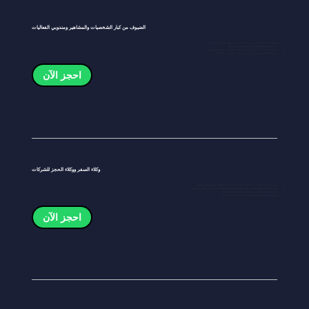
الضيوف من كبار الشخصيات والمشاهير ومندوبي الفعاليات
احصل على انطباع دائم مع خدمة الاستقبال من المطار لكبار الشخصيات لدينا:
خدمة الاستقبال والترحيب المجدولة مسبقًا في المطار
سوبر VIP تتسع لـ 13 مقعدًا مع مقاعد فاخرة وتجهيزات على الطراز التنفيذي
مثالي للمشاهير والمتحدثين وحضور المؤتمرات والضيوف المدعوين
احجز الآن
وكلاء السفر ووكلاء الحجز للشركات
كن شريكًا مع Veloce Limo لتلبية احتياجات عملائك في مجال نقل المطار في سنغافورة:
حجوزات قابلة للتطوير للجولات الجماعية وبرامج الحوافز وفعاليات المؤتمرات والمعارض والحوافز
خدمة ذات علامة تجارية مع اتصال مخصص لوكالتك أو عملك
موثوقية مثبتة وتنسيق في الوقت المناسب مع جداول الرحلات
احجز الآن